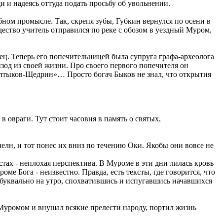
и и надеясь оттуда подать просьбу об увольнении.
бном промысле. Так, скрепя зубы, Губкин вернулся по осени в
ество учитель отправился по реке с обозом в уездный Муром,
ц. Теперь его попечительницей была супруга графа-археолога
изод из своей жизни. Про своего первого попечителя он
алтыков-Щедрин»… Просто богач Быков не знал, что открытия
в овраги. Тут стоит часовня в память о святых,
челн, и тот понес их вниз по течению Оки. Якобы они вовсе не
тах - неплохая перспектива. В Муроме в эти дни лилась кровь
оме Бога - неизвестно. Правда, есть тексты, где говорится, что
я буквально на утро, спохватившись и испугавшись начавшихся
д Муромом и внушал всякие прелести народу, портил жизнь