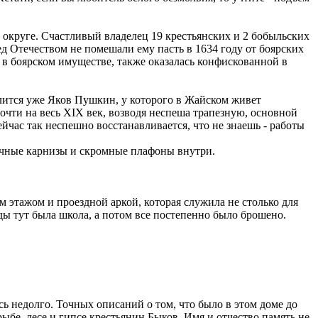
 округе. Счастливый владелец 19 крестьянских и 2 бобыльских
д Отечеством не помешали ему пасть в 1634 году от боярских
 в боярском имуществе, также оказалась конфискованной в
слится уже Яков Пушкин, у которого в Жайском живет
почти на весь XIX век, возводя неспеша трапезную, основной
йчас так неспешно восстанавливается, что не знаешь - работы
очные карнизы и скромные плафоны внутри.
м этажом и проездной аркой, которая служила не столько для
оды тут была школа, а потом все постепенно было брошено.
ось недолго. Точных описаний о том, что было в этом доме до
ыбе, лесе и гипсе крестьянин Быков. Имя и отчество память не