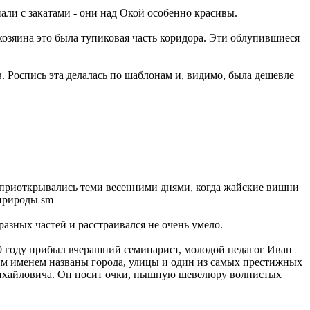
али с закатами - они над Окой особенно красивы.
 хозяина это была тупиковая часть коридора. Эти облупившиеся
. Роспись эта делалась по шаблонам и, видимо, была дешевле
а приоткрывались теми весенними днями, когда жайские вишни
 природы sm
разных частей и расстраивался не очень умело.
90 году прибыл вчерашний семинарист, молодой педагог Иван
ьим именем названы города, улицы и один из самых престижных
а Михайловича. Он носит очки, пышную шевелюру волнистых