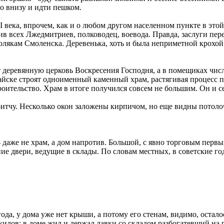
то внизу и идти пешком.
 века, впрочем, как и о любом другом населенном пункте в этой
 всех Лжедмитриев, полководец, воевода. Правда, заслуги пере
олякам Смоленска. Деревенька, хоть и была неприметной крохой
ят деревянную церковь Воскресения Господня, а в помещиках чи
 Жайске строят одноименный каменный храм, растягивая процесс 
оительство. Храм в итоге получился совсем не большим. Он и се
ритчу. Несколько окон заложены кирпичом, но еще видны потол
 даже не храм, а дом напротив. Большой, с явно торговым первы
ние двери, ведущие в склады. По словам местных, в советские г
 года, у дома уже нет крыши, а потому его стенам, видимо, остал
илов: в доме жил и держал лавки со складом разбогатевший на р