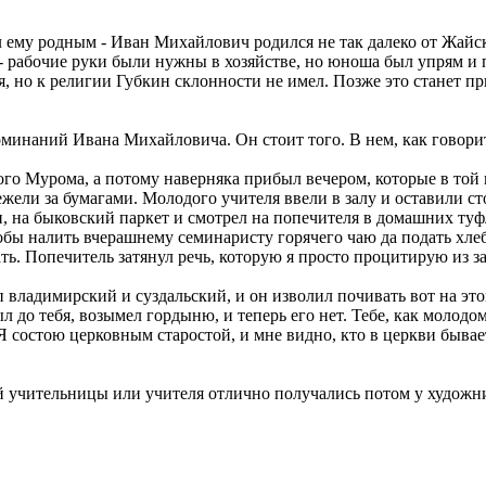
 ему родным - Иван Михайлович родился не так далеко от Жайс
 рабочие руки были нужны в хозяйстве, но юноша был упрям и п
я, но к религии Губкин склонности не имел. Позже это станет 
наний Ивана Михайловича. Он стоит того. В нем, как говоритс
ного Мурома, а потому наверняка прибыл вечером, которые в той
, нежели за бумагами. Молодого учителя ввели в залу и оставили
, на быковский паркет и смотрел на попечителя в домашних туф
тобы налить вчерашнему семинаристу горячего чаю да подать хле
ь. Попечитель затянул речь, которую я просто процитирую из з
владимирский и суздальский, и он изволил почивать вот на этой
л до тебя, возымел гордыню, и теперь его нет. Тебе, как молод
 состою церковным старостой, и мне видно, кто в церкви бывает
й учительницы или учителя отлично получались потом у художни