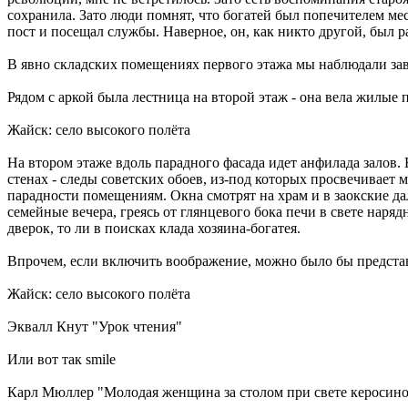
сохранила. Зато люди помнят, что богатей был попечителем м
пост и посещал службы. Наверное, он, как никто другой, был р
В явно складских помещениях первого этажа мы наблюдали зав
Рядом с аркой была лестница на второй этаж - она вела жилые
Жайск: село высокого полёта
На втором этаже вдоль парадного фасада идет анфилада залов. В
стенах - следы советских обоев, из-под которых просвечивае
парадности помещениям. Окна смотрят на храм и в заокские д
семейные вечера, греясь от глянцевого бока печи в свете нар
дверок, то ли в поисках клада хозяина-богатея.
Впрочем, если включить воображение, можно было бы представит
Жайск: село высокого полёта
Эквалл Кнут "Урок чтения"
Или вот так smile
Карл Мюллер "Молодая женщина за столом при свете керосин