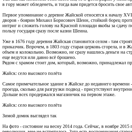
в гору может обледенеть, и тогда вам придется бросить свое ав
Первое упоминание о деревне Жайской относятся к началу XVII
дворов - боярин Михаил Борисович Шеин, стойкий борец против
интриг и сложить голову на Красной площади якобы за сдачу п
пользу государя сразу после казни Шеина.
Уже в 1676 году деревня Жайская становится селом - там стро
приказчик. Впрочем, в 1803 году старая церковь сгорела, и в
объем и колокольню. Возможно, не сразу нашлись деньги на стр
еще ведутся или давно всё брошено.
Рядом с храмом стоит дом, который, возможно, принадлежал п
Жайск: село высокого полёта
Самое примечательное здание в Жайске до недавнего времени -
проезда, сколько для разгрузки подвод - присутствуют внутрен
Дольше всех продержался магазинчик на первом этаже.
Жайск: село высокого полёта
Зимой домик выглядел так
На фото - состояние на весну 2014 года. Сейчас, в ноябре 2015
революции, мне не встретилось. Зато есть воспоминания старож