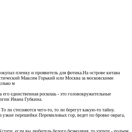
 покупал пленку и проявитель для фотика.На острове китава
ристический Максим Горький или Москва за московскими
олько м
 а его единственная роскошь - это головокружительные
логии Ивана Губкина.
То ли стесняются чего-то, то ли берегут какую-то тайну.
ез узкие перешейки Перемиловых гор, ведет по бровке оврага,
стати, если вы любитель белого безмолвия, то учтите - подъем