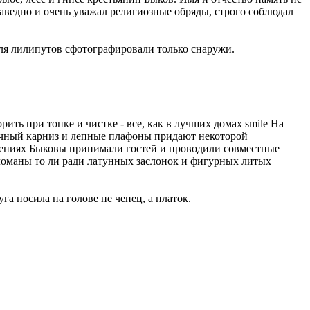
аведно и очень уважал религиозные обряды, строго соблюдал
для лилипутов сфотографировали только снаружи.
ить при топке и чистке - все, как в лучших домах smile На
лочный карниз и лепные плафоны придают некоторой
ещениях Быковы принимали гостей и проводили совместные
зломаны то ли ради латунных заслонок и фигурных литых
а носила на голове не чепец, а платок.