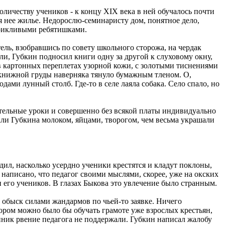
личеству учеников - к концу XIX века в ней обучалось почти
я нее жилье. Недорослю-семинаристу дом, понятное дело,
 крикливыми ребятишками.
ль, взобравшись по совету школьного сторожа, на чердак
ли, Губкин подносил книги одну за другой к слуховому окну,
в картонных переплетах узорной кожи, с золотыми тиснениями
нижной груды наверняка тянуло бумажным тленом. О,
ами лунный столб. Где-то в селе лаяла собака. Село спало, но
тельные уроки и совершенно без всякой платы индивидуально
ли Губкина молоком, яйцами, творогом, чем весьма украшали
едил, насколько усердно ученики крестятся и кладут поклоны,
 написано, что педагог своими мыслями, скорее, уже на окских
его учеников. В глазах Быкова это увлечение было странным.
н обыск силами жандармов по чьей-то заявке. Ничего
ором можно было бы обучать грамоте уже взрослых крестьян,
енник рвение педагога не поддержали. Губкин написал жалобу