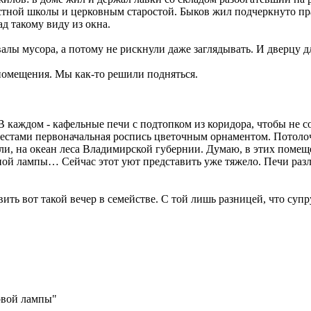
естной школы и церковным старостой. Быков жил подчеркнуто пр
ад такому виду из окна.
алы мусора, а потому не рискнули даже заглядывать. И дверцу 
 помещения. Мы как-то решили подняться.
 каждом - кафельные печи с подтопком из коридора, чтобы не сор
т местами первоначальная роспись цветочным орнаментом. Пото
али, на океан леса Владимирской губернии. Думаю, в этих пом
ядной лампы… Сейчас этот уют представить уже тяжело. Печи ра
ь вот такой вечер в семействе. С той лишь разницей, что супруг
овой лампы"