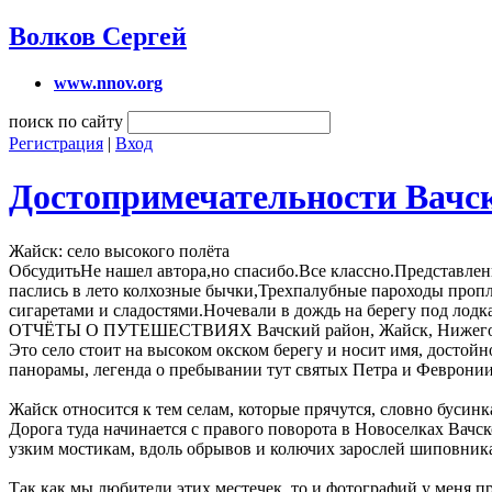
Волков Сергей
www.nnov.org
поиск по сайту
Регистрация
|
Вход
Достопримечательности Вачс
Жайск: село высокого полёта
ОбсудитьНе нашел автора,но спасибо.Все классно.Представление
паслись в лето колхозные бычки,Трехпалубные пароходы пропл
сигаретами и сладостями.Ночевали в дождь на берегу под лод
ОТЧЁТЫ О ПУТЕШЕСТВИЯХ Вачский район, Жайск, Нижегор
Это село стоит на высоком окском берегу и носит имя, достойн
панорамы, легенда о пребывании тут святых Петра и Февронии
Жайск относится к тем селам, которые прячутся, словно бусинка
Дорога туда начинается с правого поворота в Новоселках Вачск
узким мостикам, вдоль обрывов и колючих зарослей шиповник
Так как мы любители этих местечек, то и фотографий у меня п