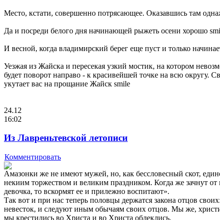
Место, кстати, совершенно потрясающее. Оказавшись там однаж
Да и посреди белого дня начинающей рыжеть осени хорошо smi
И весной, когда владимирский берег еще пуст и только начинае
Уезжая из Жайска и пересекая узкий мостик, на котором невоз
будет поворот направо - к красивейшей точке на всю округу. 
укутает вас на прощание Жайск smile
24.12
16:02
Из Лавреньтевской летописи
Комментировать
Амазонки же не имеют мужей, но, как бессловесный скот, един
некиим торжеством и великим праздником. Когда же зачнут от ни
девочка, то вскормят ее и прилежно воспитают».
Так вот и при нас теперь половцы держатся закона отцов своих
невесток, и следуют иным обычаям своих отцов. Мы же, христи
мы крестились во Христа и во Христа облеклись.