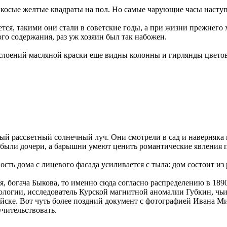
я косые желтые квадраты на пол. Но самые чарующие часы наступ
ется, такими они стали в советские годы, а при жизни прежнего
го содержания, раз уж хозяин был так набожен.
аслоений масляной краски еще видны колонны и гирлянды цветов
рвый рассветный солнечный луч. Они смотрели в сад и наверняк
ва были дочери, а барышни умеют ценить романтические явления
сть дома с лицевого фасада усиливается с тыла: дом состоит из 
я, богача Быкова, то именно сюда согласно распределению в 18
еологии, исследователь Курской магнитной аномалии Губкин, ч
в Жайске. Вот чуть более поздний документ с фотографией Иван
учительствовать.