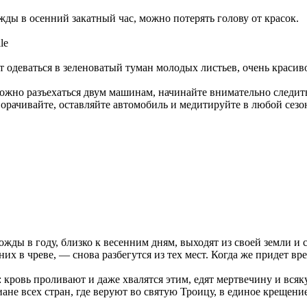
ды в осенний закатный час, можно потерять голову от красок.
le
т одеваться в зеленоватый туман молодых листьев, очень красиво
можно разъехаться двум машинам, начинайте внимательно следить
Сворачивайте, оставляйте автомобиль и медитируйте в любой се
ожды в году, близко к весенним дням, выходят из своей земли и
х в чреве, — снова разбегутся из тех мест. Когда же придет вре
: кровь проливают и даже хвалятся этим, едят мертвечину и всяк
ане всех стран, где веруют во святую Троицу, в единое крещени