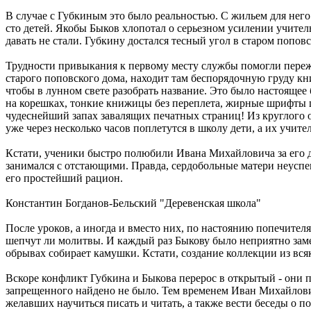
В случае с Губкиным это было реальностью. С жильем для него
сто детей. Якобы Быков хлопотал о серьезном усилении учител
давать не стали. Губкину достался тесный угол в старом попо
Трудности привыкания к первому месту службы помогли пережи
старого поповского дома, находит там беспорядочную груду кни
чтобы в лунном свете разобрать название. Это было настояще
на корешках, тонкие книжицы без переплета, жирные шрифты
чудеснейший запах завалящих печатных страниц! Из круглого о
уже через несколько часов поплетутся в школу дети, а их учите
Кстати, ученики быстро полюбили Ивана Михайловича за его д
занимался с отстающими. Правда, сердобольные матери неусп
его простейший рацион.
Константин Богданов-Бельский "Деревенская школа"
После уроков, а иногда и вместо них, по настоянию попечителя
шепчут ли молитвы. И каждый раз Быкову было неприятно замеч
обрывах собирает камушки. Кстати, создание коллекции из вся
Вскоре конфликт Губкина и Быкова перерос в открытый - они п
запрещенного найдено не было. Тем временем Иван Михайлович
желавших научиться писать и читать, а также вести беседы о 