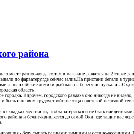
кого района
 о месте разное-когда то,там в магазине ,кажется на 2 этаже ,я
ывали по фарватеру,где сейчас залив,На пристани бегали в ту
ками -в шанхайские домики рыбаков на берегу не пускали…Ох,ск
одская область
ое городка. Впрочем, городского размаха оно никогда не видело,
 и быль о первом трудоустройстве отца советской нефтяной гео
 в складках местности, чтобы затеряться и не быть найденными. 
ого района и бежит-кривляется до самой Оки, где тащит вас чер
а.
ригоршня - буду сыпать разными: зимними и осенне-весенними. К