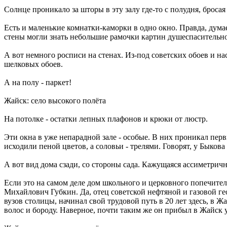
Солнце проникало за шторы в эту залу где-то с полудня, броса
Есть и маленькие комнатки-каморки в одно окно. Правда, дума
стены могли знать небольшие рамочки картин душеспасительно
А вот немного росписи на стенах. Из-под советских обоев и н
шелковых обоев.
А на полу - паркет!
Жайск: село высокого полёта
На потолке - остатки лепных плафонов и крюки от люстр.
Эти окна в уже непарадной зале - особые. В них проникал пе
исходили пеной цветов, а соловьи - трелями. Говорят, у Быко
А вот вид дома сзади, со стороны сада. Кажущаяся ассиметрично
Если это на самом деле дом школьного и церковного попечител
Михайлович Губкин. Да, отец советской нефтяной и газовой г
вузов столицы, начинал свой трудовой путь в 20 лет здесь, 
волос и бороду. Наверное, почти таким же он прибыл в Жайск 