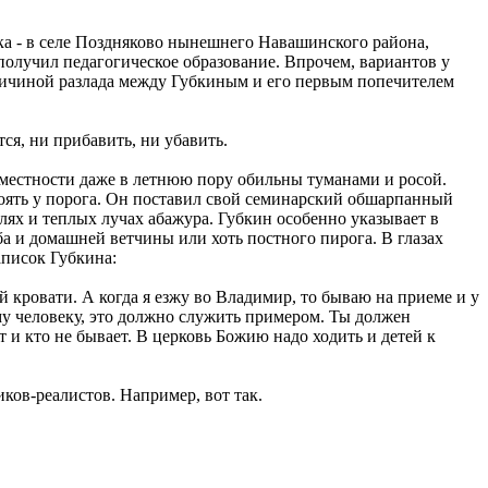
ка - в селе Поздняково нынешнего Навашинского района,
олучил педагогическое образование. Впрочем, вариантов у
причиной разлада между Губкиным и его первым попечителем
я, ни прибавить, ни убавить.
 местности даже в летнюю пору обильны туманами и росой.
 стоять у порога. Он поставил свой семинарский обшарпанный
лях и теплых лучах абажура. Губкин особенно указывает в
ба и домашней ветчины или хоть постного пирога. В глазах
аписок Губкина:
 кровати. А когда я езжу во Владимир, то бываю на приеме и у
ому человеку, это должно служить примером. Ты должен
 и кто не бывает. В церковь Божию надо ходить и детей к
ков-реалистов. Например, вот так.