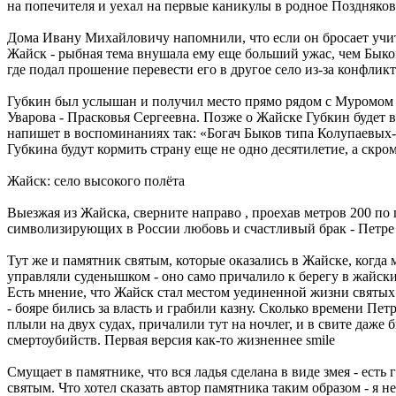
на попечителя и уехал на первые каникулы в родное Поздняково
Дома Ивану Михайловичу напомнили, что если он бросает учите
Жайск - рыбная тема внушала ему еще больший ужас, чем Быков
где подал прошение перевести его в другое село из-за конфликт
Губкин был услышан и получил место прямо рядом с Муромом -
Уварова - Прасковья Сергеевна. Позже о Жайске Губкин будет в
напишет в воспоминаниях так: «Богач Быков типа Колупаевых-
Губкина будут кормить страну еще не одно десятилетие, а скро
Жайск: село высокого полёта
Выезжая из Жайска, сверните направо , проехав метров 200 по п
символизирующих в России любовь и счастливый брак - Петре
Тут же и памятник святым, которые оказались в Жайске, когда 
управляли суденышком - оно само причалило к берегу в жайских
Есть мнение, что Жайск стал местом уединенной жизни святых 
- бояре бились за власть и грабили казну. Сколько времени Петр
плыли на двух судах, причалили тут на ночлег, и в свите даже
смертоубийств. Первая версия как-то жизненнее smile
Смущает в памятнике, что вся ладья сделана в виде змея - ест
святым. Что хотел сказать автор памятника таким образом - я н