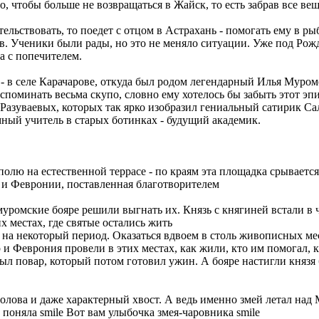
, чтобы больше не возвращаться в Жайск, то есть забрав все вещ
льствовать, то поедет с отцом в Астрахань - помогать ему в ры
. Ученики были рады, но это не меняло ситуации. Уже под Рожд
а с попечителем.
 в селе Карачарове, откуда был родом легендарный Илья Муроме
споминать весьма скупо, словно ему хотелось бы забыть этот эп
Разуваевых, которых так ярко изобразил гениальный сатирик С
мный учитель в старых ботинках - будущий академик.
олю на естественной террасе - по краям эта площадка срывается 
 и Февронии, поставленная благотворителем
муромские бояре решили выгнать их. Князь с княгиней встали в 
 местах, где святые остались жить
на некоторый период. Оказаться вдвоем в столь живописных мес
 и Феврония провели в этих местах, как жили, кто им помогал, кр
 был повар, который потом готовил ужин. А бояре настигли княз
ь голова и даже характерный хвост. А ведь именно змей летал на
е поняла smile Вот вам улыбочка змея-чаровника smile