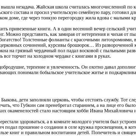
 вышла незадача. Жайская школа считалась многочисленной по ко
ьского состава и просил учительскую семейную пару, готовил дл
вском доме, где через тонкую перегородку жила вдова с малыми
ть привезенные книги. А в один весенний вечер сельский учите
г. Можно представить, как замирая от нетерпения и чихая от пы
е богатство! Толстенные фолианты с красочными литохромиями, 
 церковных сочинений, курсивы брошюрок… Из развороченной к
кна на грязный чердачный пол падал восковой с пыльными развод
ль все торчит на холодном чердаке с книгами в руках.
обродушие, терпение и увлеченность. Он охотно давал дополни
евающих понимали бобыльское учительское житье и подкармлива
 Быкова, дети заполняли церковь, чтобы отстоять службу. Тот сл
ать, что Губкин сам пренебрегал старанием, а на лице его было
ких окаменелостей стало настоящим хобби Ивана Михайловича и 
ерестали здороваться, а в комнате молодого учителя был устрое
 подал прошение о создании в селе кружка просвещения, в кот
пользе книг и правильном воспитании детей. Попечитель и свящ