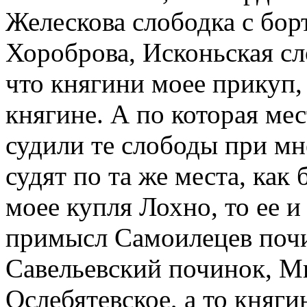
Желескова слободка с бор
Хороброва, Исконьская сл
что княгини моее прикуп, 
княгине. А по которая ме
судили те слободы при мн
судят по та же места, как
моее купля Лохно, то ее и
примысл Самоилецев почи
Савельевский починок, М
Ослебятевское, а то княги