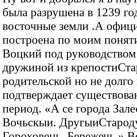
была разрушена в 1239 год
восточные земли .А офици
построена по моим понят
Воцкий под руководством
дружиной из крепостиСта
родительской но не долго
подтверждает существован
период. «А се города Зал
Вочьскыи. ДругыиСтароду
Гороховець. Бережечь.» В