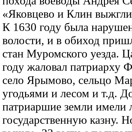
похода воеводы Андрея С
«Яковцево и Клин выжгли
К 1630 году была наруше
волости, и в обиход при
стан Муромского уезда. 
году жаловал патриарху Ф
село Ярымово, сельцо Мар
угодьями и лесом и т.д. Д
патриаршие земли имели л
государственную казну. Н