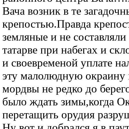
Вача возник в те загадочн
крепостью.Правда крепост
земляные и не составляли
татарве при набегах и ск
и своевременой уплате на
эту малолюдную окраину 
мордвы не редко до берего
было ждать зимы,когда Ок
перетащить орудия разру
Ну вот и добрался я в пау