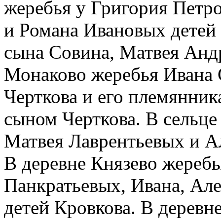
жеребья у Григория Петро
и Романа Ивановых детей
сына Совина, Матвея Андр
Монаково жеребья Ивана 
Черткова и его племянни
сыном Черткова. В сельце
Матвея Лаврентьевых и Ал
В деревне Князево жереб
Панкратьевых, Ивана, Ал
детей Кровкова. В деревн