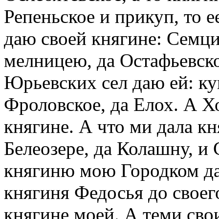
Репеньское и прикуп, то е
даю своей княгине: Семц
мелницею, да Остафьевско
Юрьевских сел даю ей: ку
Фроловское, да Елох. А Х
княгине. А что ми дала к
Белеозере, да Колашну, и 
княгиню мою Городком да 
княгиня Федосья до своего
княгине моей. А теми св