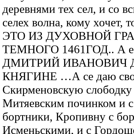
деревнями тех сел, и со вс
селех волна, кому хочет, 
ЭТО ИЗ ДУХОВНОЙ ГР
ТЕМНОГО 1461ГОД.. А ес
ДМИТРИЙ ИВАНОВИЧ 
КНЯГИНЕ …А се даю свое
Скирменовскую слободку
Митяевским починком и с
бортники, Кропивну с бо
Исменьскими, и с Гордоше