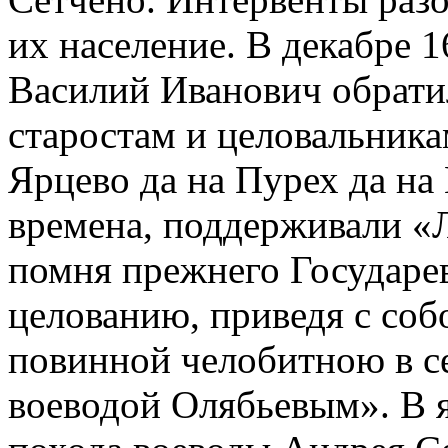
их население. В декабре 
Василий Иванович обратил
старостам и целовальника
Ярцево да на Пурех да на
времена, поддерживали «
помня прежнего Государев
целованию, приведя с собо
повинной челобитною в се
воеводой Олябьевым». В я