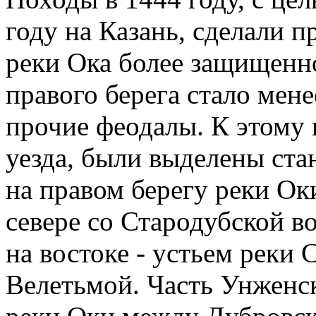
году на Казань, сделали
реки Ока более защищенно
правого берега стало мен
прочие феодалы. К этому 
уезда, были выделены ста
на правом берегу реки О
севере со Стародубской во
на востоке - устьем реки 
Велетьмой. Часть Унженск