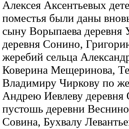
Алексея Аксентьевых дете
поместья были даны внов
сыну Ворыпаева деревня 
деревня Сонино, Григори
жеребий сельца Александ
Коверина Мещеринова, Т
Владимиру Чиркову по же
Андрею Иевлеву деревня 
пустошь деревни Веснино
Совина, Бухвалу Левантье