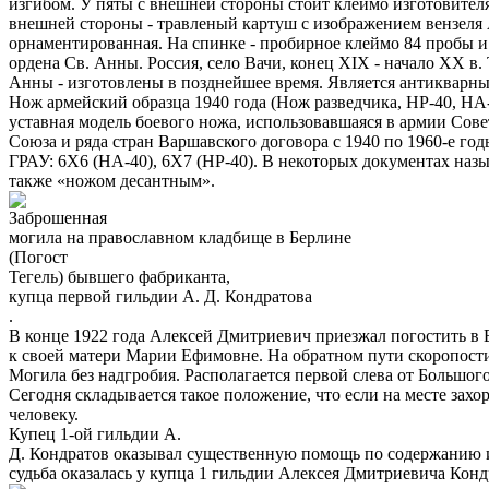
изгибом. У пяты с внешней стороны стоит клеймо изготовителя
внешней стороны - травленый картуш с изображением вензеля Ал
орнаментированная. На спинке - пробирное клеймо 84 пробы и 
ордена Св. Анны. Россия, село Вачи, конец XIX - начало ХХ в.
Анны - изготовлены в позднейшее время. Является антикварны
Нож армейский образца 1940 года (Нож разведчика, НР-40, НА
уставная модель боевого ножа, использовавшаяся в армии Сове
Союза и ряда стран Варшавского договора с 1940 по 1960-е год
ГРАУ: 6Х6 (НА-40), 6Х7 (НР-40). В некоторых документах назы
также «ножом десантным».
Заброшенная
могила на православном кладбище в Берлине
(Погост
Тегель) бывшего фабриканта,
купца первой гильдии А. Д. Кондратова
.
В конце 1922 года Алексей Дмитриевич приезжал погостить в 
к своей матери Марии Ефимовне. На обратном пути скоропостиж
Могила без надгробия. Располагается первой слева от Большо
Сегодня складывается такое положение, что если на месте захо
человеку.
Купец 1-ой гильдии А.
Д. Кондратов оказывал существенную помощь по содержанию и р
судьба оказалась у купца 1 гильдии Алексея Дмитриевича Ко