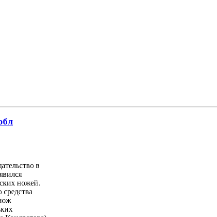
обл
ательство в
явился
нских ножей.
 средства
«нож
ьких