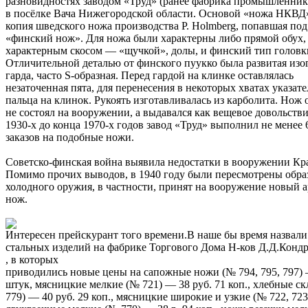
разновидностях заводом «Труд» (ранее фабрика промышленник
в посёлке Вача Нижегородской области. Основой «ножа НКВД
копия шведского ножа производства P. Holmberg, попавшая под
«финский нож». Для ножа были характерны либо прямой обух, 
характерным скосом — «щучкой», долы, и финский тип головк
Отличительной деталью от финского пуукко была развитая изо
гарда, часто S-образная. Перед гардой на клинке оставлялась
незаточенная пята, для перенесения в некоторых хватах указат
пальца на клинок. Рукоять изготавливалась из карболита. Нож
не состоял на вооружении, а выдавался как вещевое довольстви
1930-х до конца 1970-х годов завод «Труд» выполнил не менее
заказов на подобные ножи.
Советско-финская война выявила недостатки в вооружении К
Помимо прочих выводов, в 1940 году были пересмотрены обра
холодного оружия, в частности, принят на вооружение новый 
нож.
Интересен прейскурант того времени.В наше бы время назвал
стальных изделий на фабрике Торгового Дома Н-ков Д.Д.Кондр
, в которых
приводились новые цены на сапожные ножи (№ 794, 795, 797) — 
штук, мясницкие мелкие (№ 721) — 38 руб. 71 коп., хлебные с
779) — 40 руб. 29 коп., мясницкие широкие и узкие (№ 722, 723