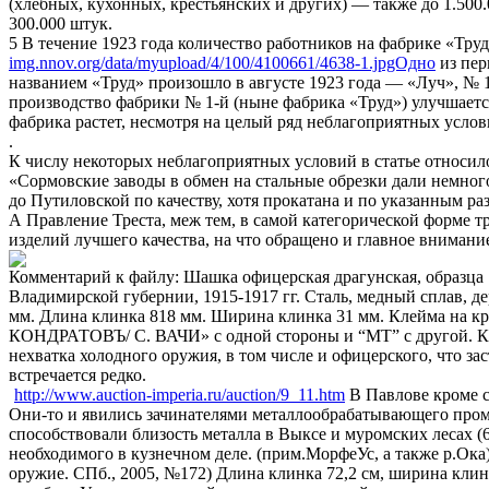
(хлебных, кухонных, крестьянских и других) — также до 1.500
300.000 штук.
5 В течение 1923 года количество работников на фабрике «Труд»
img.nnov.org/data/myupload/4/100/4100661/4638-1.jpgОдно
из пер
названием «Труд» произошло в августе 1923 года — «Луч», № 12
производство фабрики № 1-й (ныне фабрика «Труд») улучшаетс
фабрика растет, несмотря на целый ряд неблагоприятных усло
.
К числу некоторых неблагоприятных условий в статье относил
«Сормовские заводы в обмен на стальные обрезки дали немного 
до Путиловской по качеству, хотя прокатана и по указанным ра
А Правление Треста, меж тем, в самой категорической форме т
изделий лучшего качества, на что обращено и главное внимани
Комментарий к файлу: Шашка офицерская драгунская, образца 18
Владимирской губернии, 1915-1917 гг. Сталь, медный сплав, де
мм. Длина клинка 818 мм. Ширина клинка 31 мм. Клейма на кр
КОНДРАТОВЪ/ С. ВАЧИ» с одной стороны и “МТ” с другой. Ка
нехватка холодного оружия, в том числе и офицерского, что з
встречается редко.
http://www.auction-imperia.ru/auction/9_11.htm
В Павлове кроме с
Они-то и явились зачинателями металлообрабатывающего про
способствовали близость металла в Выксе и муромских лесах (
необходимого в кузнечном деле. (прим.МорфеУс, а также р.Ока
оружие. СПб., 2005, №172) Длина клинка 72,2 см, ширина клин