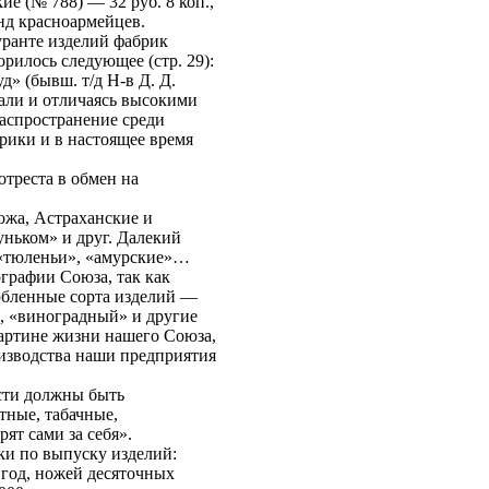
ие (№ 788) — 32 руб. 8 коп.,
нд красноармейцев.
ранте изделий фабрик
рилось следующее (стр. 29):
» (бывш. т/д Н-в Д. Д.
тали и отличаясь высокими
распространение среди
рики и в настоящее время
треста в обмен на
ожа, Астраханские и
ньком» и друг. Далекий
 «тюленьи», «амурские»…
графии Союза, так как
юбленные сорта изделий —
, «виноградный» и другие
артине жизни нашего Союза,
оизводства наши предприятия
сти должны быть
тные, табачные,
ят сами за себя».
и по выпуску изделий:
 год, ножей десяточных