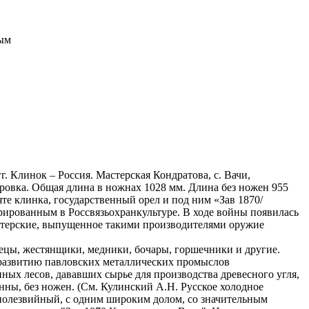
вым
. Клинок – Россия. Мастерская Кондратова, с. Вачи,
лировка. Общая длина в ножнах 1028 мм. Длина без ножен 955
е клинка, государственный орел и под ним «Зав 1870/
ированным в Россвязьохранкультуре. В ходе войны появилась
мастерские, выпущенное такими производителями оружие
ецы, жестянщики, медники, бочары, горшечники и другие.
 развитию павловских металлических промыслов
нных лесов, дававших сырье для производства древесного угля,
нны, без ножен. (См. Кулинский А.Н. Русское холодное
однолезвийный, с одним широким долом, со значительным