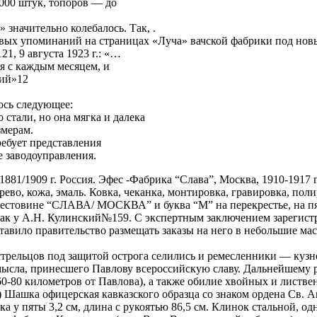
.000 штук, топоров — до
 значительно колебалось. Так, .
вых упоминаний на страницах «Луча» вачской фабрики под но
1, 9 августа 1923 г.: «…
я с каждым месяцем, и
вий»12
ось следующее:
стали, но она мягка и далека
змерам.
ребует представления
е заводоуправления.
81/1909 г. Россия. Эфес -Фабрика “Слава”, Москва, 1910-1917 гг
рево, кожа, эмаль. Ковка, чеканка, монтировка, гравировка, по
естовине “СЛАВА/ МОСКВА” и буква “М” на перекрестье, на пят
к у А.Н. Кулинский№159. С экспертным заключением зарегистр
аставило правительство размещать заказы на него в небольшие 
трельцов под защитой острога селились и ремесленники — кузн
мысла, принесшего Павлову всероссийскую славу. Дальнейшему
60-80 километров от Павлова), а также обилие хвойных и листве
) Шашка офицерская кавказского образца со знаком ордена Св. А
ка у пяты 3,2 см, длина с рукоятью 86,5 см. Клинок стальной, 