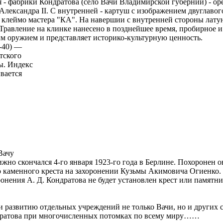
 - фабрики Кондратова (село Вачи Владимирской губернии) - оре
ександра II. С внутренней - картуш с изображением двуглавого 
клеймо мастера "КА". На навершии с внутренней стороны латунн
 Травление на клинке нанесено в позднейшее время, пробирное и
м оружием и представляет историко-культурную ценность.
-40) —
тского
ы. Индекс
вается
Вачу
но скончался 4-го января 1923-го года в Берлине. Похоронен он
го каменного креста на захоронении Кузьмы Акимовича Огиенко.
ронения А. Д. Кондратова не будет установлен крест или памятни
азвитию ​отдельных учреждений не только Вачи, но и других се
ндратова при многочисленных потомках по всему миру……