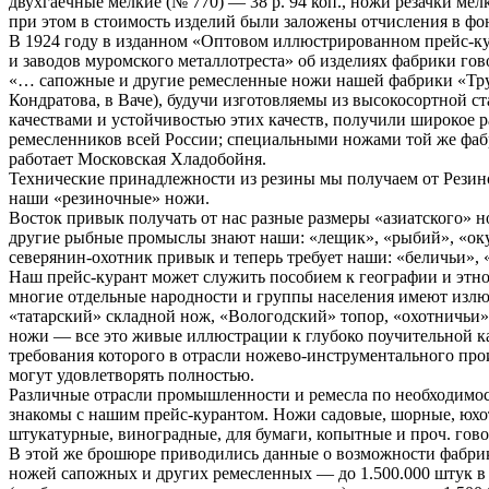
двухгаечные мелкие (№ 770) — 38 р. 94 коп., ножи резачки мелк
при этом в стоимость изделий были заложены отчисления в фо
В 1924 году в изданном «Оптовом иллюстрированном прейс-ку
и заводов муромского металлотреста» об изделиях фабрики гово
«… сапожные и другие ремесленные ножи нашей фабрики «Труд
Кондратова, в Ваче), будучи изготовляемы из высокосортной с
качествами и устойчивостью этих качеств, получили широкое 
ремесленников всей России; специальными ножами той же фаб
работает Московская Хладобойня.
Технические принадлежности из резины мы получаем от Резино
наши «резиночные» ножи.
Восток привык получать от нас разные размеры «азиатского» н
другие рыбные промыслы знают наши: «лещик», «рыбий», «оку
северянин-охотник привык и теперь требует наши: «беличьи»,
Наш прейс-курант может служить пособием к географии и этно
многие отдельные народности и группы населения имеют изл
«татарский» складной нож, «Вологодский» топор, «охотничьи»
ножи — все это живые иллюстрации к глубоко поучительной к
требования которого в отрасли ножево-инструментального пр
могут удовлетворять полностью.
Различные отрасли промышленности и ремесла по необходимо
знакомы с нашим прейс-курантом. Ножи садовые, шорные, юхо
штукатурные, виноградные, для бумаги, копытные и проч. говор
В этой же брошюре приводились данные о возможности фабрик
ножей сапожных и других ремесленных — до 1.500.000 штук в