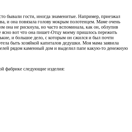
сто бывали гости, иногда знаменитые. Например, приезжал
ова, и она повязала голову мокрым полотенцем. Маме очень
им она не рискнула, но часто вспоминала, как он, облупив
не ясно вот что она пишет-Отцу моему пришлось пережить
кие, и большое дело, с которым он сжился и был почти
хотела быть хозяйкой капиталов дедушки. Моя мама заявила
ителей рядом каменный дом и выделил папе какую-то денежную
й фабрике следующие изделия: