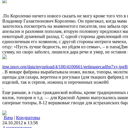
.По Короленко ничего нового сказать не могу кроме того что
Владимир Галактионович Короленко. Он приезжал, когда мама ж
захотелось посмотреть на знаменитого писателя, она забыла про
апельсин и разломив пополам, вторую половину предложил маме
некоторый душевный разлад. С одной стороны дряхлеющий отец
единоличным его хозяином, с другой стороны интриги мачехи, к
отцу: «Пусть лучше бедность, но уйдем из семьи», – и папа(
сумму, но скоро заболел, лишился дара речи и умер, не остави
img.nnov.org/data/myupload/4/100/4100661/getimagecadfm7xy.jpgВ
. В январе фабрика вырабатывала ножи, вилки, топоры, молотк
щипцы для сахара, веретена и рогульки (для ткацких фабрик);
изделий, так и серпов, ножниц и перочинных ножей6
.
Еще раньше, в годы гражданской войны, кроме традиционных
вилок, топоров и т.д. — для Красной Армии выпускались шаш
саперные топоры, 8-12 вершковые гвозди для астраханских ба
Вача
|
Кондратовы
24.10.2012 в 13:58
4 комментария