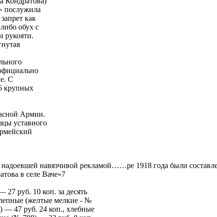
а Кондратова)
» послужила
 запрет как
либо обух с
и рукояти.
гнутая
ельного
 официально
е. С
 6 крупных
расной Армии.
зцы уставного
армейский
и надоевшей навязчивой рекламой……ре 1918 года были составл
атова в селе Ваче»7
27 руб. 10 коп. за десять
клепные (желтые мелкие - №
) — 47 руб. 24 коп., хлебные