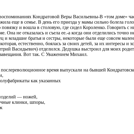
 в воспоминаниях Кондратовой Веры Васильевны-В «том доме» ча
ила еще в семье. В день его приезда у мамы сильно болела гол
 повязку и вошла в столовую, где сидел Короленко. Говорить с н
. Она не отказалась и съела ее.-а когда они отделились точно 
 и младшие братья и сестры, некоторые были еще совсем малень
оторая, естественно, боялась за своих детей, за их интересы и 
Дмитрий Васидьевич) отделился. Дедушка выстроил для моих род
в завещания. Вот так. С Уважением Михаил.
послереволюционное время выпускали на бывшей Кондратовско
и,
 полуфабрикаты как указанных
 изделий — ножей,
ечные клинки, шпоры,
рж