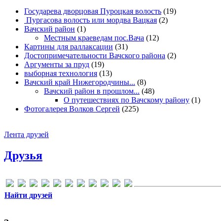
Государева дворцовая Пуроцкая волость
(19)
Пургасова волость или мордва Вацкая
(2)
Вачский район
(1)
Местным краеведам пос.Вача
(12)
Картины для раллаксации
(31)
Достопримечательности Вачского района
(2)
Аргументы за пруд
(19)
выборная технология
(13)
Вачский край Нижегородчины...
(8)
Вачский район в прошлом...
(48)
О путешествиях по Вачскому району
(1)
Фотогалерея Волков Сергей
(225)
Лента друзей
Друзья
Найти друзей