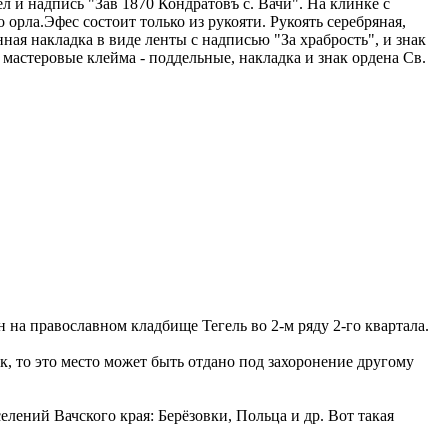
л и надпись "Зав 1870 Кондратовъ с. Вачи". На клинке с
орла.Эфес состоит только из рукояти. Рукоять серебряная,
ая накладка в виде ленты с надписью "За храбрость", и знак
 мастеровые клейма - поддельные, накладка и знак ордена Св.
 на православном кладбище Тегель во 2-м ряду 2-го квартала.
к, то это место может быть отдано под захоронение другому
лений Вачского края: Берёзовки, Польца и др. Вот такая