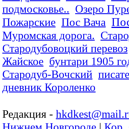
подмосковье..
Озеро Пур
Пос
Пожарские
Пос Вача
Муромская дорога.
Старо
Стародубовоцкий перевоз
Жайское
бунтари 1905 го
Стародуб-Вочский
писат
дневник Короленко
Редакция -
hkdkest@mail.r
Нижнем Новгороде
|
Кор. 