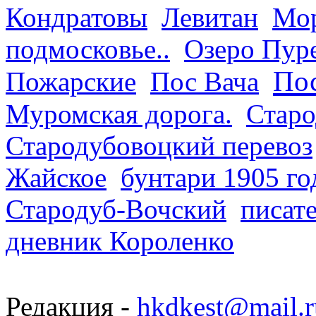
Кондратовы
Левитан
Мор
подмосковье..
Озеро Пур
Пос
Пожарские
Пос Вача
Муромская дорога.
Старо
Стародубовоцкий перевоз
Жайское
бунтари 1905 го
Стародуб-Вочский
писат
дневник Короленко
Редакция -
hkdkest@mail.r