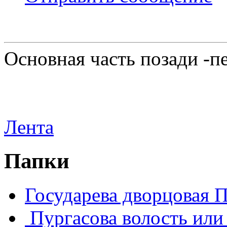
Основная часть позади -п
Лента
Папки
Государева дворцовая 
Пургасова волость или