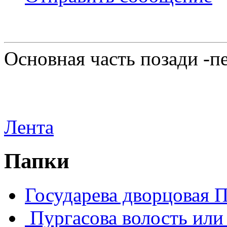
Основная часть позади -п
Лента
Папки
Государева дворцовая 
Пургасова волость или