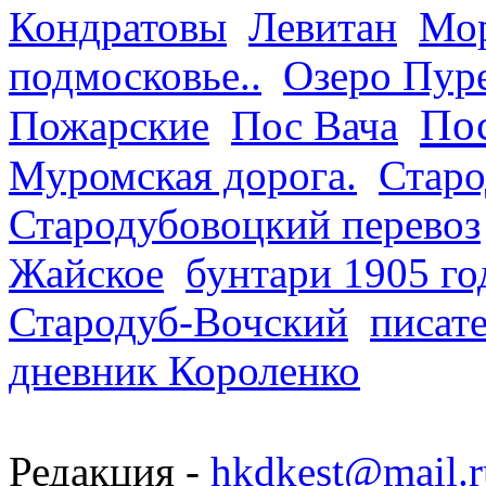
Кондратовы
Левитан
Мор
подмосковье..
Озеро Пур
Пос
Пожарские
Пос Вача
Муромская дорога.
Старо
Стародубовоцкий перевоз
Жайское
бунтари 1905 го
Стародуб-Вочский
писат
дневник Короленко
Редакция -
hkdkest@mail.r