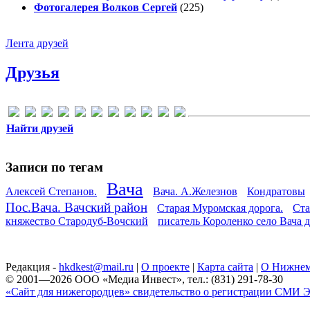
Фотогалерея Волков Сергей
(225)
Лента друзей
Друзья
Найти друзей
Записи по тегам
Вача
Алексей Степанов.
Вача. А.Железнов
Кондратовы
Пос.Вача. Вачский район
Старая Муромская дорога.
Ста
княжество Стародуб-Вочский
писатель Короленко село Вача 
Редакция -
hkdkest@mail.ru
|
О проекте
|
Карта сайта
|
О Нижнем
© 2001—2026 ООО «Медиа Инвест», тел.: (831) 291-78-30
«Сайт для нижегородцев» свидетельство о регистрации СМИ Эл