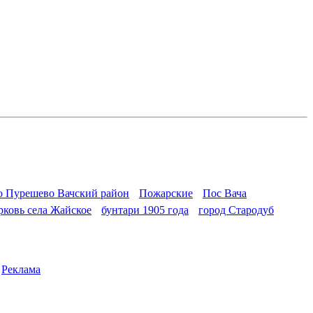
о Пурешево Вачский район
Пожарские
Пос Вача
рковь села Жайское
бунтари 1905 года
город Стародуб
|
Реклама