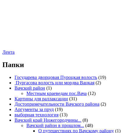
Лента
Папки
Государева дворцовая Пуроцкая волость
(19)
Пургасова волость или мордва Вацкая
(2)
Вачский район
(1)
Местным краеведам пос.Вача
(12)
Картины для раллаксации
(31)
Достопримечательности Вачского района
(2)
Аргументы за пруд
(19)
выборная технология
(13)
Вачский край Нижегородчины...
(8)
Вачский район в прошлом...
(48)
О путешествиях по Вачскому району
(1)