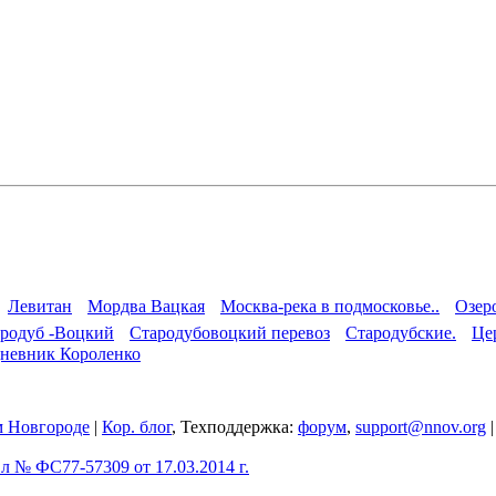
Левитан
Мордва Вацкая
Москва-река в подмосковье..
Озер
родуб -Воцкий
Стародубовоцкий перевоз
Стародубские.
Це
дневник Короленко
 Новгороде
|
Кор. блог
, Техподдержка:
форум
,
support@nnov.org
 № ФС77-57309 от 17.03.2014 г.