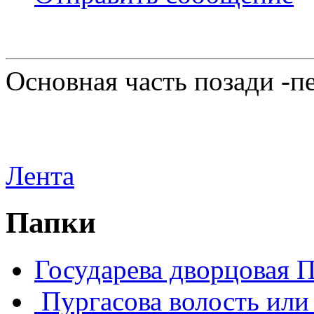
Основная часть позади -п
Лента
Папки
Государева дворцовая 
Пургасова волость или