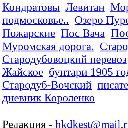
Кондратовы
Левитан
Мор
подмосковье..
Озеро Пур
Пос
Пожарские
Пос Вача
Муромская дорога.
Старо
Стародубовоцкий перевоз
Жайское
бунтари 1905 го
Стародуб-Вочский
писат
дневник Короленко
Редакция -
hkdkest@mail.r