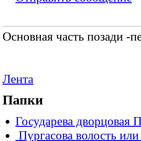
Основная часть позади -п
Лента
Папки
Государева дворцовая 
Пургасова волость или