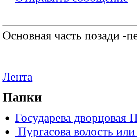
Основная часть позади -п
Лента
Папки
Государева дворцовая 
Пургасова волость или