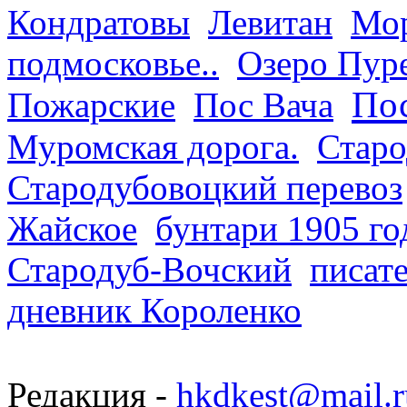
Кондратовы
Левитан
Мор
подмосковье..
Озеро Пур
Пос
Пожарские
Пос Вача
Муромская дорога.
Старо
Стародубовоцкий перевоз
Жайское
бунтари 1905 го
Стародуб-Вочский
писат
дневник Короленко
Редакция -
hkdkest@mail.r