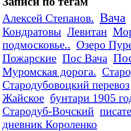
Записи по тегам
Вача
Алексей Степанов.
Кондратовы
Левитан
Мор
подмосковье..
Озеро Пур
Пос
Пожарские
Пос Вача
Муромская дорога.
Старо
Стародубовоцкий перевоз
Жайское
бунтари 1905 го
Стародуб-Вочский
писат
дневник Короленко