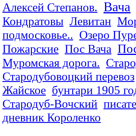
Вача
Алексей Степанов.
Кондратовы
Левитан
Мор
подмосковье..
Озеро Пур
Пос
Пожарские
Пос Вача
Муромская дорога.
Старо
Стародубовоцкий перевоз
Жайское
бунтари 1905 го
Стародуб-Вочский
писат
дневник Короленко