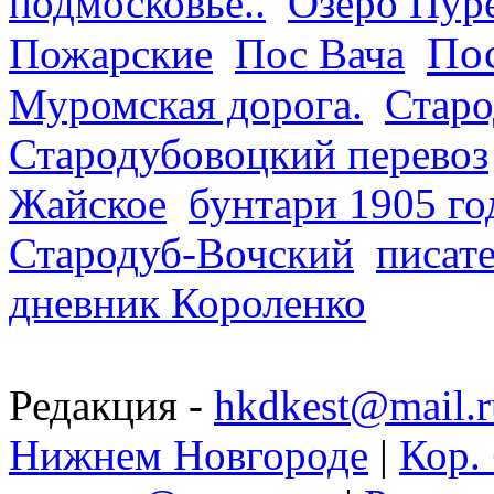
подмосковье..
Озеро Пур
Пос
Пожарские
Пос Вача
Муромская дорога.
Старо
Стародубовоцкий перевоз
Жайское
бунтари 1905 го
Стародуб-Вочский
писат
дневник Короленко
Редакция -
hkdkest@mail.r
Нижнем Новгороде
|
Кор. 