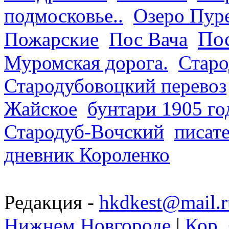
подмосковье..
Озеро Пур
Пос
Пожарские
Пос Вача
Муромская дорога.
Старо
Стародубовоцкий перевоз
Жайское
бунтари 1905 го
Стародуб-Вочский
писат
дневник Короленко
Редакция -
hkdkest@mail.r
Нижнем Новгороде
|
Кор. 