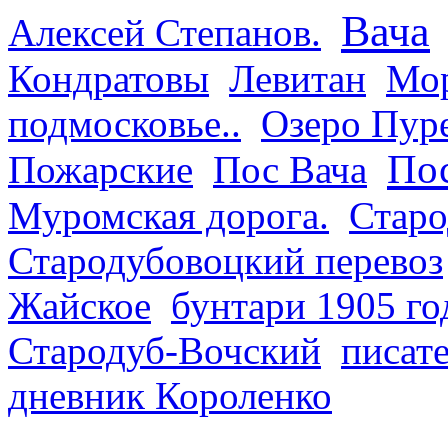
Вача
Алексей Степанов.
Кондратовы
Левитан
Мор
подмосковье..
Озеро Пур
Пос
Пожарские
Пос Вача
Муромская дорога.
Старо
Стародубовоцкий перевоз
Жайское
бунтари 1905 го
Стародуб-Вочский
писат
дневник Короленко