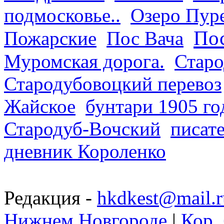
подмосковье..
Озеро Пур
Пос
Пожарские
Пос Вача
Муромская дорога.
Старо
Стародубовоцкий перевоз
Жайское
бунтари 1905 го
Стародуб-Вочский
писат
дневник Короленко
Редакция -
hkdkest@mail.r
Нижнем Новгороде
|
Кор. 