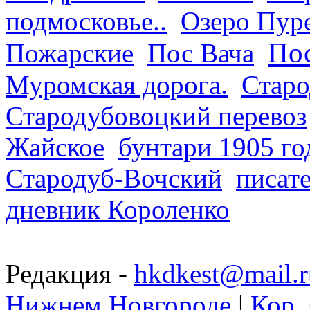
подмосковье..
Озеро Пур
Пос
Пожарские
Пос Вача
Муромская дорога.
Старо
Стародубовоцкий перевоз
Жайское
бунтари 1905 го
Стародуб-Вочский
писат
дневник Короленко
Редакция -
hkdkest@mail.r
Нижнем Новгороде
|
Кор. 