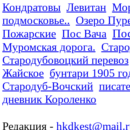
Кондратовы
Левитан
Мор
подмосковье..
Озеро Пур
Пос
Пожарские
Пос Вача
Муромская дорога.
Старо
Стародубовоцкий перевоз
Жайское
бунтари 1905 го
Стародуб-Вочский
писат
дневник Короленко
Редакция -
hkdkest@mail.r