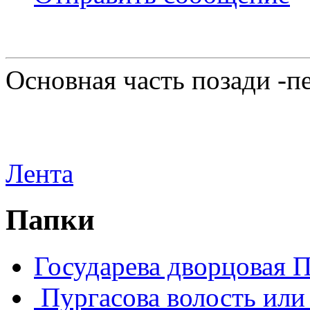
Основная часть позади -п
Лента
Папки
Государева дворцовая 
Пургасова волость или