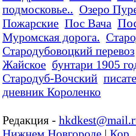
подмосковье..
Озеро Пур
Пос
Пожарские
Пос Вача
Муромская дорога.
Старо
Стародубовоцкий перевоз
Жайское
бунтари 1905 го
Стародуб-Вочский
писат
дневник Короленко
Редакция -
hkdkest@mail.r
Нижнем Новгороде
|
Кор. 