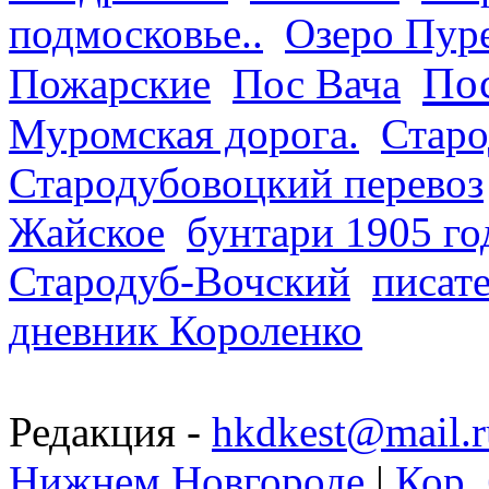
подмосковье..
Озеро Пур
Пос
Пожарские
Пос Вача
Муромская дорога.
Старо
Стародубовоцкий перевоз
Жайское
бунтари 1905 го
Стародуб-Вочский
писат
дневник Короленко
Редакция -
hkdkest@mail.r
Нижнем Новгороде
|
Кор. 