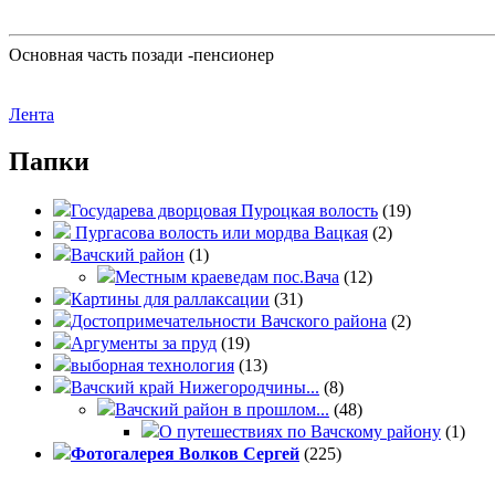
Основная часть позади -пенсионер
Лента
Папки
Государева дворцовая Пуроцкая волость
(19)
Пургасова волость или мордва Вацкая
(2)
Вачский район
(1)
Местным краеведам пос.Вача
(12)
Картины для раллаксации
(31)
Достопримечательности Вачского района
(2)
Аргументы за пруд
(19)
выборная технология
(13)
Вачский край Нижегородчины...
(8)
Вачский район в прошлом...
(48)
О путешествиях по Вачскому району
(1)
Фотогалерея Волков Сергей
(225)