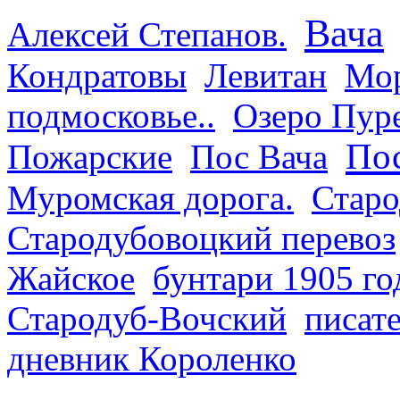
Вача
Алексей Степанов.
Кондратовы
Левитан
Мор
подмосковье..
Озеро Пур
Пос
Пожарские
Пос Вача
Муромская дорога.
Старо
Стародубовоцкий перевоз
Жайское
бунтари 1905 го
Стародуб-Вочский
писат
дневник Короленко