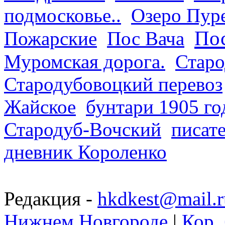
подмосковье..
Озеро Пур
Пос
Пожарские
Пос Вача
Муромская дорога.
Старо
Стародубовоцкий перевоз
Жайское
бунтари 1905 го
Стародуб-Вочский
писат
дневник Короленко
Редакция -
hkdkest@mail.r
Нижнем Новгороде
|
Кор. 