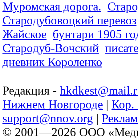
Муромская дорога.
Старо
Стародубовоцкий перевоз
Жайское
бунтари 1905 го
Стародуб-Вочский
писат
дневник Короленко
Редакция -
hkdkest@mail.r
Нижнем Новгороде
|
Кор. 
support@nnov.org
|
Реклам
© 2001—2026 ООО «Медиа 