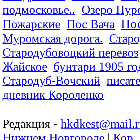
подмосковье..
Озеро Пур
Пос
Пожарские
Пос Вача
Муромская дорога.
Старо
Стародубовоцкий перевоз
Жайское
бунтари 1905 го
Стародуб-Вочский
писат
дневник Короленко
Редакция -
hkdkest@mail.r
Нижнем Новгороде
|
Кор. 