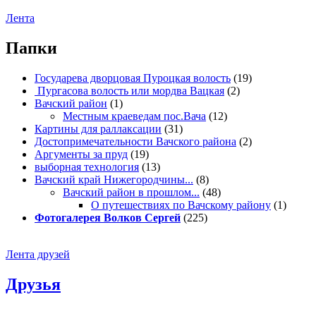
Лента
Папки
Государева дворцовая Пуроцкая волость
(19)
Пургасова волость или мордва Вацкая
(2)
Вачский район
(1)
Местным краеведам пос.Вача
(12)
Картины для раллаксации
(31)
Достопримечательности Вачского района
(2)
Аргументы за пруд
(19)
выборная технология
(13)
Вачский край Нижегородчины...
(8)
Вачский район в прошлом...
(48)
О путешествиях по Вачскому району
(1)
Фотогалерея Волков Сергей
(225)
Лента друзей
Друзья