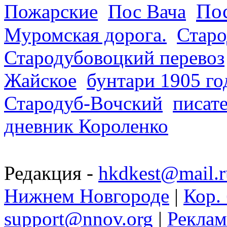
Пос
Пожарские
Пос Вача
Муромская дорога.
Старо
Стародубовоцкий перевоз
Жайское
бунтари 1905 го
Стародуб-Вочский
писат
дневник Короленко
Редакция -
hkdkest@mail.r
Нижнем Новгороде
|
Кор. 
support@nnov.org
|
Реклам