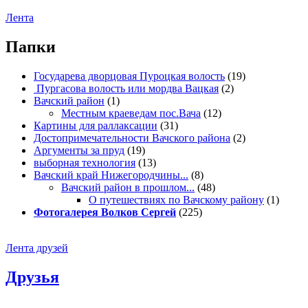
Лента
Папки
Государева дворцовая Пуроцкая волость
(19)
Пургасова волость или мордва Вацкая
(2)
Вачский район
(1)
Местным краеведам пос.Вача
(12)
Картины для раллаксации
(31)
Достопримечательности Вачского района
(2)
Аргументы за пруд
(19)
выборная технология
(13)
Вачский край Нижегородчины...
(8)
Вачский район в прошлом...
(48)
О путешествиях по Вачскому району
(1)
Фотогалерея Волков Сергей
(225)
Лента друзей
Друзья