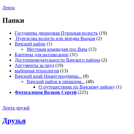
Лента
Папки
Государева дворцовая Пуроцкая волость
(19)
Пургасова волость или мордва Вацкая
(2)
Вачский район
(1)
Местным краеведам пос.Вача
(12)
Картины для раллаксации
(31)
Достопримечательности Вачского района
(2)
Аргументы за пруд
(19)
выборная технология
(13)
Вачский край Нижегородчины...
(8)
Вачский район в прошлом...
(48)
О путешествиях по Вачскому району
(1)
Фотогалерея Волков Сергей
(225)
Лента друзей
Друзья