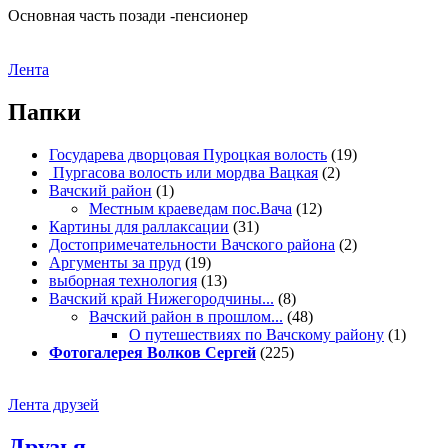
Основная часть позади -пенсионер
Лента
Папки
Государева дворцовая Пуроцкая волость
(19)
Пургасова волость или мордва Вацкая
(2)
Вачский район
(1)
Местным краеведам пос.Вача
(12)
Картины для раллаксации
(31)
Достопримечательности Вачского района
(2)
Аргументы за пруд
(19)
выборная технология
(13)
Вачский край Нижегородчины...
(8)
Вачский район в прошлом...
(48)
О путешествиях по Вачскому району
(1)
Фотогалерея Волков Сергей
(225)
Лента друзей
Друзья