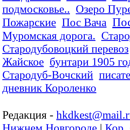
подмосковье..
Озеро Пур
Пос
Пожарские
Пос Вача
Муромская дорога.
Старо
Стародубовоцкий перевоз
Жайское
бунтари 1905 го
Стародуб-Вочский
писат
дневник Короленко
Редакция -
hkdkest@mail.r
Нижнем Новгороде
|
Кор. 