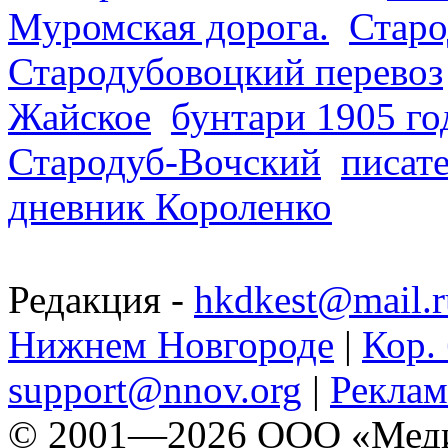
Муромская дорога.
Старо
Стародубовоцкий перевоз
Жайское
бунтари 1905 го
Стародуб-Вочский
писат
дневник Короленко
Редакция -
hkdkest@mail.r
Нижнем Новгороде
|
Кор. 
support@nnov.org
|
Реклам
© 2001—2026 ООО «Медиа 