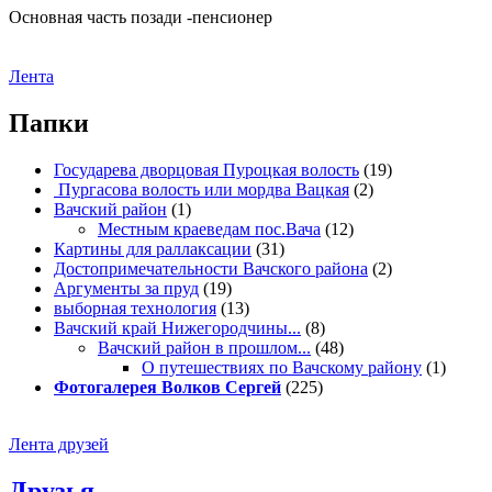
Основная часть позади -пенсионер
Лента
Папки
Государева дворцовая Пуроцкая волость
(19)
Пургасова волость или мордва Вацкая
(2)
Вачский район
(1)
Местным краеведам пос.Вача
(12)
Картины для раллаксации
(31)
Достопримечательности Вачского района
(2)
Аргументы за пруд
(19)
выборная технология
(13)
Вачский край Нижегородчины...
(8)
Вачский район в прошлом...
(48)
О путешествиях по Вачскому району
(1)
Фотогалерея Волков Сергей
(225)
Лента друзей
Друзья