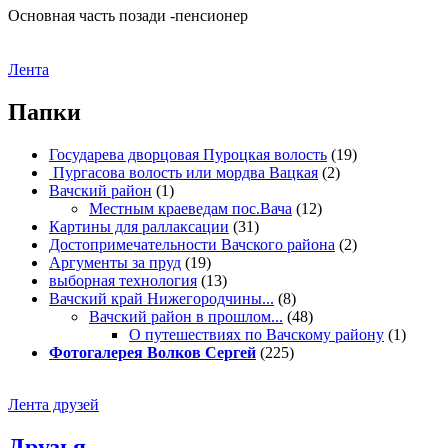
Основная часть позади -пенсионер
Лента
Папки
Государева дворцовая Пуроцкая волость
(19)
Пургасова волость или мордва Вацкая
(2)
Вачский район
(1)
Местным краеведам пос.Вача
(12)
Картины для раллаксации
(31)
Достопримечательности Вачского района
(2)
Аргументы за пруд
(19)
выборная технология
(13)
Вачский край Нижегородчины...
(8)
Вачский район в прошлом...
(48)
О путешествиях по Вачскому району
(1)
Фотогалерея Волков Сергей
(225)
Лента друзей
Друзья