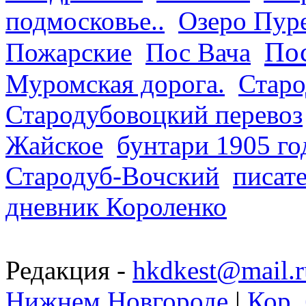
подмосковье..
Озеро Пур
Пос
Пожарские
Пос Вача
Муромская дорога.
Старо
Стародубовоцкий перевоз
Жайское
бунтари 1905 го
Стародуб-Вочский
писат
дневник Короленко
Редакция -
hkdkest@mail.r
Нижнем Новгороде
|
Кор. 