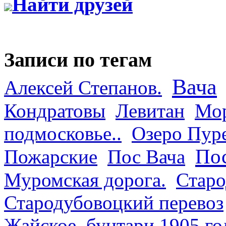
Найти друзей
Записи по тегам
Вача
Алексей Степанов.
Кондратовы
Левитан
Мор
подмосковье..
Озеро Пур
Пос
Пожарские
Пос Вача
Муромская дорога.
Старо
Стародубовоцкий перевоз
Жайское
бунтари 1905 го