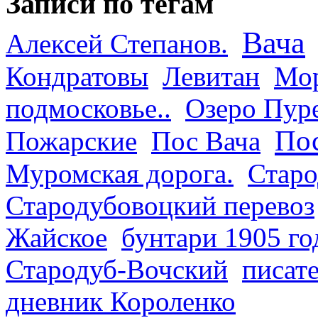
Записи по тегам
Вача
Алексей Степанов.
Кондратовы
Левитан
Мор
подмосковье..
Озеро Пур
Пос
Пожарские
Пос Вача
Муромская дорога.
Старо
Стародубовоцкий перевоз
Жайское
бунтари 1905 го
Стародуб-Вочский
писат
дневник Короленко