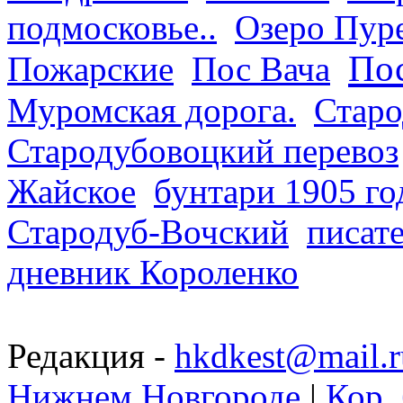
подмосковье..
Озеро Пур
Пос
Пожарские
Пос Вача
Муромская дорога.
Старо
Стародубовоцкий перевоз
Жайское
бунтари 1905 го
Стародуб-Вочский
писат
дневник Короленко
Редакция -
hkdkest@mail.r
Нижнем Новгороде
|
Кор. 